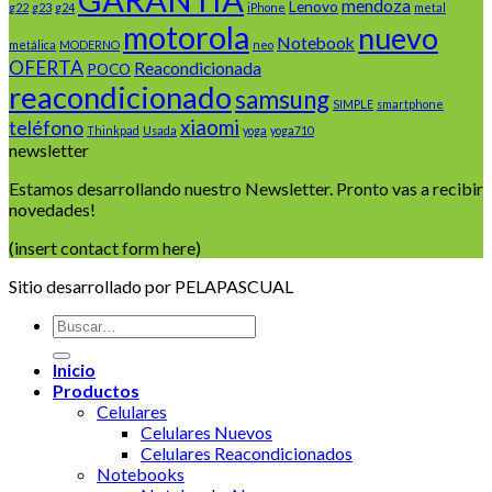
mendoza
Lenovo
g22
g23
g24
iPhone
metal
motorola
nuevo
Notebook
metálica
MODERNO
neo
OFERTA
Reacondicionada
POCO
reacondicionado
samsung
SIMPLE
smartphone
xiaomi
teléfono
Thinkpad
Usada
yoga
yoga710
newsletter
Estamos desarrollando nuestro Newsletter. Pronto vas a recibir
novedades!
(insert contact form here)
Sitio desarrollado por PELAPASCUAL
Buscar
por:
Inicio
Productos
Celulares
Celulares Nuevos
Celulares Reacondicionados
Notebooks