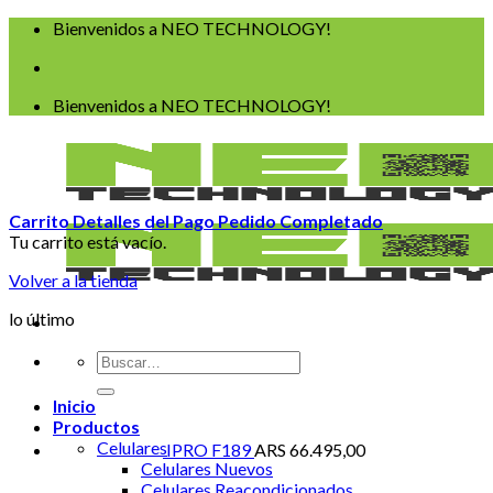
Saltar
Bienvenidos a NEO TECHNOLOGY!
al
contenido
Bienvenidos a NEO TECHNOLOGY!
Carrito
Detalles del Pago
Pedido Completado
Tu carrito está vacío.
Volver a la tienda
lo último
Buscar
por:
Inicio
Productos
Celulares
IPRO F189
ARS
66.495,00
Celulares Nuevos
Celulares Reacondicionados