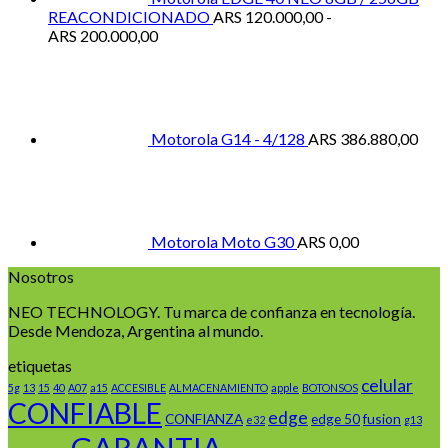
REACONDICIONADO
ARS
120.000,00
-
Rango
ARS
200.000,00
de
precios:
desde
ARS 120.000,00
hasta
Motorola G14 - 4/128
ARS
386.880,00
ARS 200.000,00
Motorola Moto G30
ARS
0,00
Nosotros
NEO TECHNOLOGY. Tu marca de confianza en tecnología.
Desde Mendoza, Argentina al mundo.
etiquetas
celular
5g
13
15
40
A07
a15
ACCESIBLE
ALMACENAMIENTO
apple
BOTONSOS
CONFIABLE
edge
CONFIANZA
edge 50
fusion
e32
g13
GARANTIA