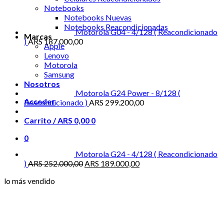
Notebooks
Notebooks Nuevas
Notebooks Reacondicionadas
Motorola G04 - 4/128 ( Reacondicionado
Marcas
)
ARS
187.000,00
Apple
Lenovo
Motorola
Samsung
Nosotros
Motorola G24 Power - 8/128 (
Acceder
Reacondicionado )
ARS
299.200,00
Carrito /
ARS
0,00
0
0
Motorola G24 - 4/128 ( Reacondicionado
El
El
)
ARS
252.000,00
ARS
189.000,00
precio
precio
lo más vendido
original
actual
era:
es:
ARS 252.000,00.
ARS 189.000,00.