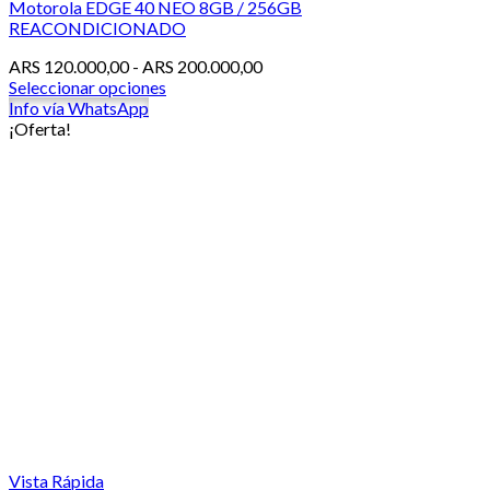
Motorola EDGE 40 NEO 8GB / 256GB
REACONDICIONADO
Rango
ARS
120.000,00
-
ARS
200.000,00
de
Seleccionar opciones
Este
precios:
Info vía WhatsApp
producto
desde
¡Oferta!
tiene
ARS 120.000,00
múltiples
hasta
variantes.
ARS 200.000,00
Las
opciones
se
pueden
elegir
en
la
página
de
producto
Vista Rápida