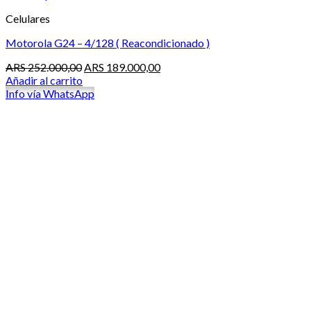
Celulares
Motorola G24 – 4/128 ( Reacondicionado )
El
El
ARS
252.000,00
ARS
189.000,00
precio
precio
Añadir al carrito
original
actual
Info vía WhatsApp
era:
es:
ARS 252.000,00.
ARS 189.000,00.