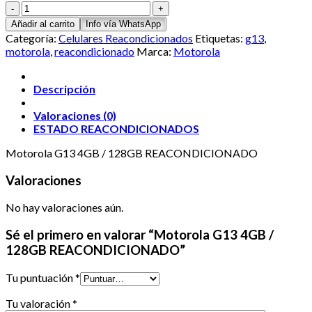
Motorola
G13
Añadir al carrito
Info vía WhatsApp
4GB
Categoría:
Celulares Reacondicionados
Etiquetas:
g13
,
/
motorola
,
reacondicionado
Marca:
Motorola
128GB
REACONDICIONADO
cantidad
Descripción
Valoraciones (0)
ESTADO REACONDICIONADOS
Motorola G13 4GB / 128GB REACONDICIONADO
Valoraciones
No hay valoraciones aún.
Sé el primero en valorar “Motorola G13 4GB /
128GB REACONDICIONADO”
Tu puntuación
*
Tu valoración
*