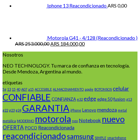
Iphone 13 Reacondicionado
ARS
0,00
Motorola G41 - 4/128 (Reacondicionado )
El
El
ARS
253.000,00
ARS
184.000,00
precio
precio
Nosotros
original
actual
era:
es:
NEO TECHNOLOGY. Tu marca de confianza en tecnología.
ARS 253.000,00.
ARS 184.000,00.
Desde Mendoza, Argentina al mundo.
etiquetas
celular
5g
13
15
40
A07
a15
ACCESIBLE
ALMACENAMIENTO
apple
BOTONSOS
CONFIABLE
edge
CONFIANZA
edge 50
fusion
e32
g13
GARANTIA
mendoza
Lenovo
g22
g23
g24
iPhone
metal
motorola
nuevo
Notebook
metálica
MODERNO
neo
OFERTA
Reacondicionada
POCO
reacondicionado
samsung
SIMPLE
smartphone