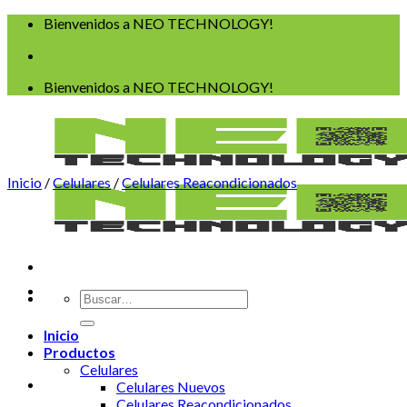
Saltar
Bienvenidos a NEO TECHNOLOGY!
al
contenido
Bienvenidos a NEO TECHNOLOGY!
Inicio
/
Celulares
/
Celulares Reacondicionados
Buscar
por:
Inicio
Productos
Celulares
Celulares Nuevos
Celulares Reacondicionados