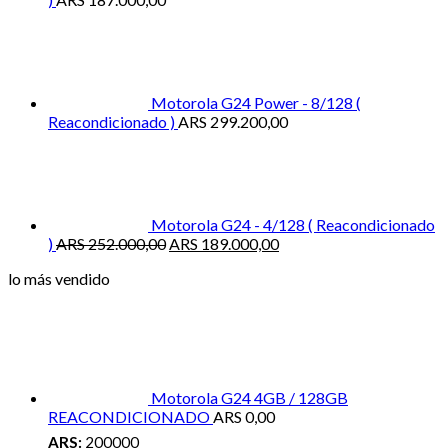
Motorola G24 Power - 8/128 (
Reacondicionado )
ARS
299.200,00
Motorola G24 - 4/128 ( Reacondicionado
El
El
)
ARS
252.000,00
ARS
189.000,00
precio
precio
lo más vendido
original
actual
era:
es:
ARS 252.000,00.
ARS 189.000,00.
Motorola G24 4GB / 128GB
REACONDICIONADO
ARS
0,00
ARS:
200000