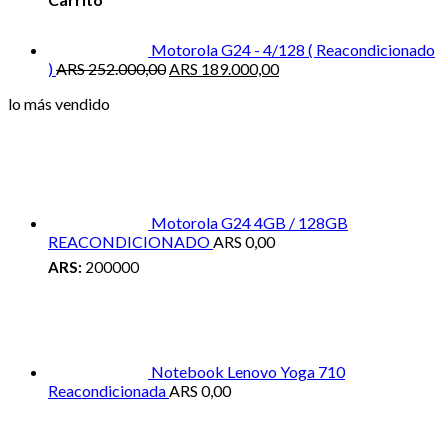
Motorola G24 - 4/128 ( Reacondicionado
El
El
)
ARS
252.000,00
ARS
189.000,00
precio
precio
lo más vendido
original
actual
era:
es:
ARS 252.000,00.
ARS 189.000,00.
Motorola G24 4GB / 128GB
REACONDICIONADO
ARS
0,00
ARS:
200000
Notebook Lenovo Yoga 710
Reacondicionada
ARS
0,00