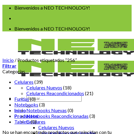
Saltar
Bienvenidos a NEO TECHNOLOGY!
al
contenido
Bienvenidos a NEO TECHNOLOGY!
Inicio
/
Productos etiquetados “256”
Filtrar
Categorías
Celulares
(39)
Celulares Nuevos
(18)
Celulares Reacondicionados
(21)
Buscar
Fundas
(0)
por:
Notebooks
(3)
Inicio
Notebooks Nuevas
(0)
Productos
Notebooks Reacondicionadas
(3)
Tablets
Celulares
(0)
Celulares Nuevos
No se han encontrado productos que coincidan con tu
Celulares Reacondicionados