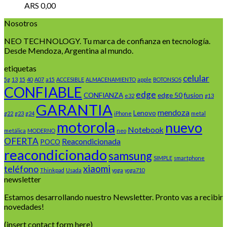
ARS
0,00
Nosotros
NEO TECHNOLOGY. Tu marca de confianza en tecnología.
Desde Mendoza, Argentina al mundo.
etiquetas
celular
5g
13
15
40
A07
a15
ACCESIBLE
ALMACENAMIENTO
apple
BOTONSOS
CONFIABLE
edge
CONFIANZA
edge 50
fusion
e32
g13
GARANTIA
mendoza
Lenovo
g22
g23
g24
iPhone
metal
motorola
nuevo
Notebook
metálica
MODERNO
neo
OFERTA
Reacondicionada
POCO
reacondicionado
samsung
SIMPLE
smartphone
xiaomi
teléfono
Thinkpad
Usada
yoga
yoga710
newsletter
Estamos desarrollando nuestro Newsletter. Pronto vas a recibir
novedades!
(insert contact form here)