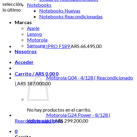
selección.
Notebooks
lo último
Notebooks Nuevas
Notebooks Reacondicionadas
Marcas
Apple
Lenovo
Motorola
Samsung
IPRO F189
ARS
66.495,00
Nosotros
Acceder
Carrito /
ARS
0,00
0
Motorola G04 - 4/128 ( Reacondicionado
)
ARS
187.000,00
No hay productos en el carrito.
Motorola G24 Power - 8/128 (
Volver a la tienda
Reacondicionado )
ARS
299.200,00
0
Carrito